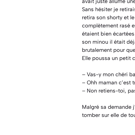
avait juste allumé un
Sans hésiter je retir
retira son shorty et le
complètement rasé et 
étaient bien écartées
son minou il était dé
brutalement pour que 
Elle poussa un petit 
– Vas-y mon chéri b
– Ohh maman c’est tr
– Non retiens-toi, pa
Malgré sa demande j’e
tomber sur elle de t