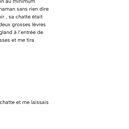
 son au minimum
 maman sans rien dire
ir , sa chatte était
 deux grosses lèvres
gland à l’entrée de
sses et me tira
chatte et me laissais