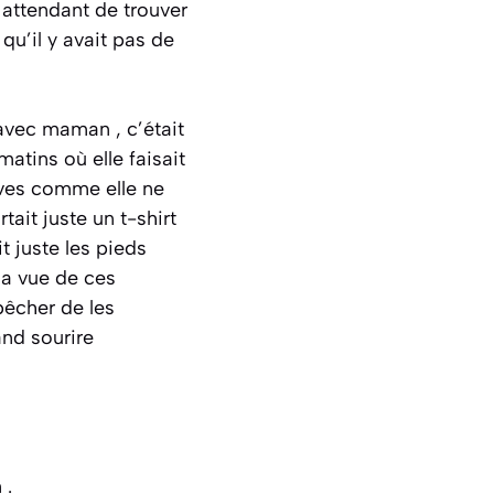
n attendant de trouver
u’il y avait pas de
avec maman , c’était
matins où elle faisait
tives comme elle ne
ait juste un t-shirt
t juste les pieds
la vue de ces
pêcher de les
and sourire
 .