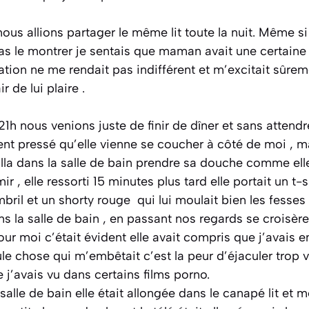
nous allions partager le même lit toute la nuit. Même si 
pas le montrer je sentais que maman avait une certaine a
ation ne me rendait pas indifférent et m’excitait sûre
r de lui plaire .
 21h nous venions juste de finir de dîner et sans attendre 
ment pressé qu’elle vienne se coucher à côté de moi , 
lla dans la salle de bain prendre sa douche comme ell
ir , elle ressorti 15 minutes plus tard elle portait un t-s
bril et un shorty rouge qui lui moulait bien les fesses 
ans la salle de bain , en passant nos regards se croisè
our moi c’était évident elle avait compris que j’avais en
ule chose qui m’embêtait c’est la peur d’éjaculer trop v
 j’avais vu dans certains films porno.
salle de bain elle était allongée dans le canapé lit et m