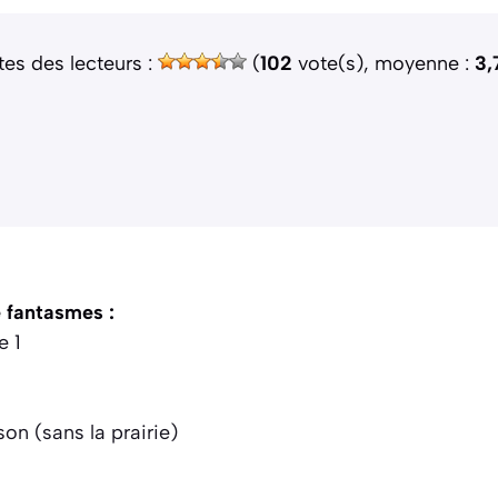
tes des lecteurs :
(
102
vote(s), moyenne :
3,
e fantasmes :
e 1
on (sans la prairie)