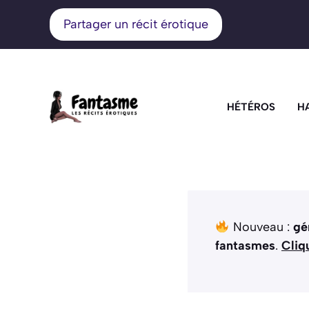
Aller
Partager un récit érotique
au
contenu
HÉTÉROS
H
Nouveau :
gé
fantasmes
.
Cliq