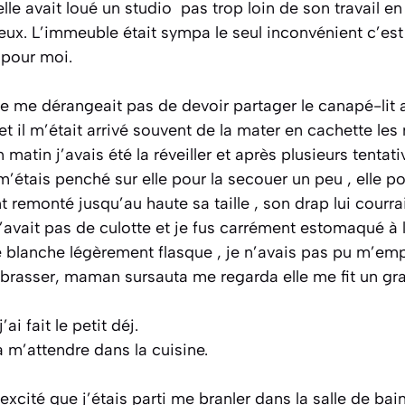
elle avait loué un studio pas trop loin de son travail e
x. L’immeuble était sympa le seul inconvénient c’est q
 pour moi.
e me dérangeait pas de devoir partager le canapé-lit 
t il m’était arrivé souvent de la mater en cachette les 
 matin j’avais été la réveiller et après plusieurs tenta
étais penché sur elle pour la secouer un peu , elle port
 remonté jusqu’au haute sa taille , son drap lui courrai
’avait pas de culotte et je fus carrément estomaqué à 
 blanche légèrement flasque , je n’avais pas pu m’em
mbrasser, maman sursauta me regarda elle me fit un gr
i fait le petit déj.
va m’attendre dans la cuisine.
xcité que j’étais parti me branler dans la salle de bain