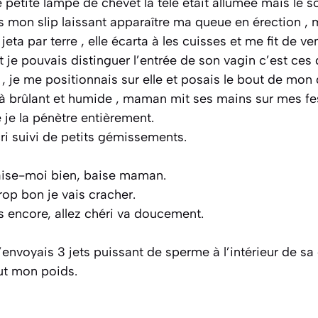
e petite lampe de chevet la télé était allumée mais le
ais mon slip laissant apparaître ma queue en érection ,
 jeta par terre , elle écarta à les cuisses et me fit de ven
je pouvais distinguer l’entrée de son vagin c’est ces
 , je me positionnais sur elle et posais le bout de mon 
jà brûlant et humide , maman mit ses mains sur mes fe
je la pénètre entièrement.
cri suivi de petits gémissements.
aise-moi bien, baise maman.
op bon je vais cracher.
s encore, allez chéri va doucement.
nvoyais 3 jets puissant de sperme à l’intérieur de sa 
out mon poids.