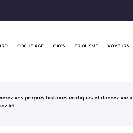
ARD
COCUFIAGE
GAYS
TRIOLISME
VOYEURS
nérez vos propres histoires érotiques et donnez vie à
uez ici