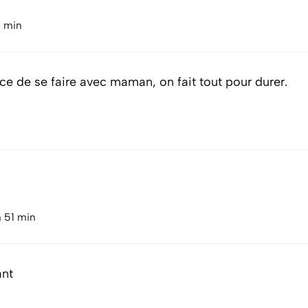
5 min
ance de se faire avec maman, on fait tout pour durer.
h 51 min
ant