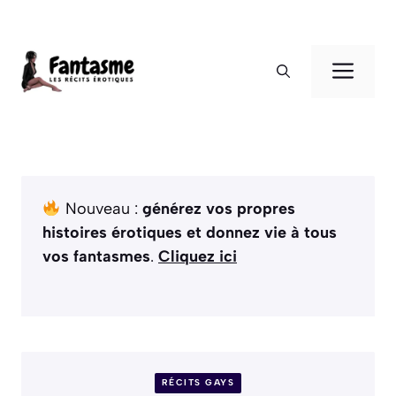
Aller
au
ME
contenu
Nouveau :
générez vos propres
histoires érotiques et donnez vie à tous
vos fantasmes
.
Cliquez ici
RÉCITS GAYS