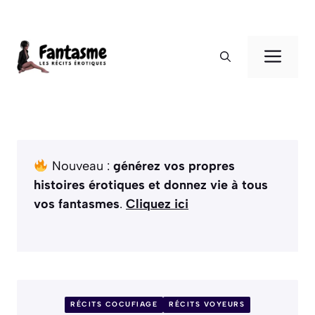
Aller
au
ME
contenu
Nouveau :
générez vos propres
histoires érotiques et donnez vie à tous
vos fantasmes
.
Cliquez ici
RÉCITS COCUFIAGE
RÉCITS VOYEURS